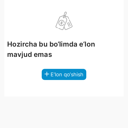
Hozircha bu bo‘limda e‘lon
mavjud emas
E‘lon qo‘shish