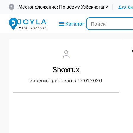
Местоположение: По всему Узбекистану
Для би
JOYLA
Каталог
Mahalliy e'lonlar
Электроника
Shoxrux
Транспорт
зарегистрирован в 15.01.2026
Мода и
Красота
Недвижимость
Для детей