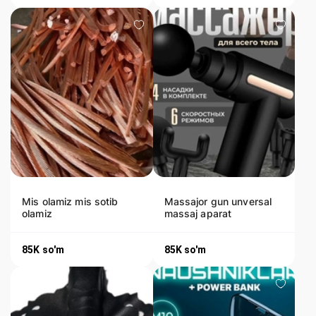
Mis olamiz mis sotib
Massajor gun unversal
olamiz
massaj aparat
85K
so'm
85K
so'm