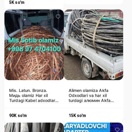
5K
so'm
Mis. Latun. Bronza.
Alimen olamiza Akfa
Мидь olamiz Har xil
Odxodlari va har xil
Turdagi Kabel adxodlar
turdagi алюмин Akfa
kusok kabil lar bulsa ol
Alimin odxod Kabil
alumen o
90K
so'm
15K
so'm