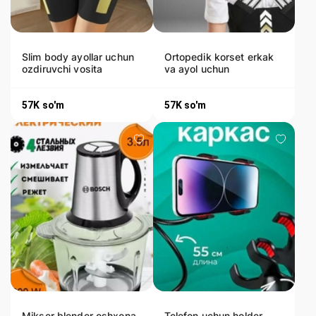
Slim body ayollar uchun
Ortopedik korset erkak
ozdiruvchi vosita
va ayol uchun
57K
so'm
57K
so'm
Mikser blender oshxona
Telefon uchun holder