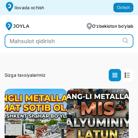
Ilovada ochish
Ochish
JOYLA
O'zbekiston bo'ylab
Sizga tavsiyalarimiz