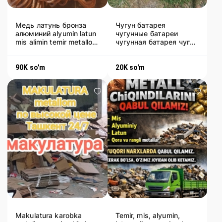
Медь латунь бронза
Чугун батарея
алюминий alyumin latun
чугунные батареи
mis alimin temir metallom
чугунная батарея чугун
rangli metal olamiz
радиаторы отопления
батаря
90K
so'm
20K
so'm
Makulatura karobka
Temir, mis, alyumin,