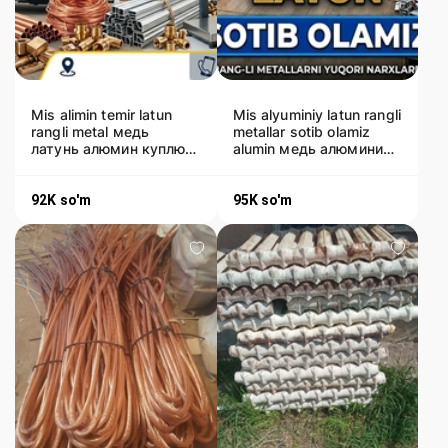
Mis alimin temir latun
Mis alyuminiy latun rangli
rangli metal медь
metallar sotib olamiz
латунь алюмин куплю
alumin медь алюминий
металлом
латунь бронза куплю
92K
so'm
95K
so'm