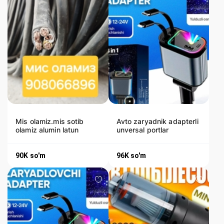
Mis olamiz.mis sotib
Avto zaryadnik adapterli
olamiz alumin latun
unversal portlar
90K
so'm
96K
so'm