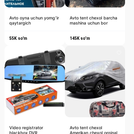
Avto oyna uchun yomgʻir
Avto tent chexol barcha
qaytargich
mashina uchun bor
55K
so'm
145K
so'm
Video registrator
Avto tent chexol
blackbox DVR
Amerikan chexol orginal