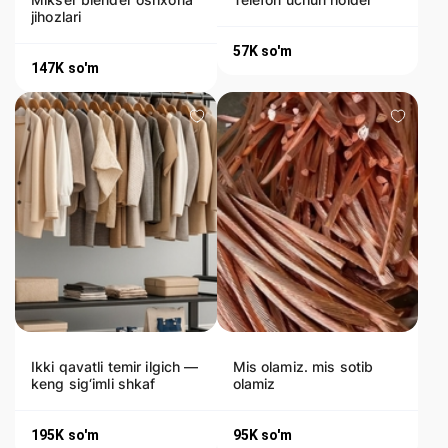
jihozlari
57K
so'm
147K
so'm
Ikki qavatli temir ilgich —
Mis olamiz. mis sotib
keng sig‘imli shkaf
olamiz
195K
so'm
95K
so'm