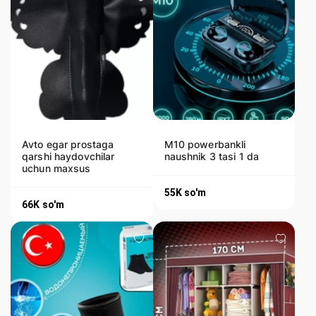
Avto egar prostaga
M10 powerbankli
qarshi haydovchilar
naushnik 3 tasi 1 da
uchun maxsus
55K
so'm
66K
so'm