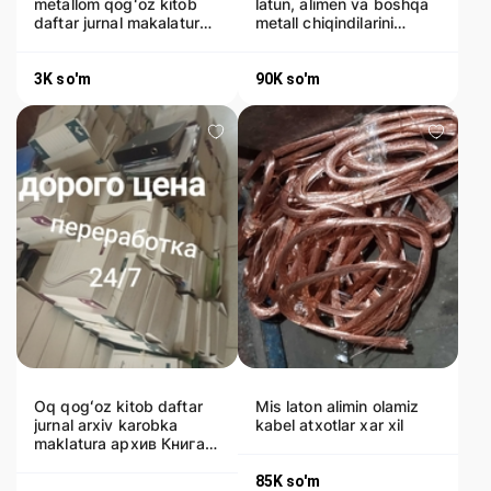
metallom qogʻoz kitob
latun, alimen va boshqa
daftar jurnal makalatura
metall chiqindilarini
matalalom
yuqori narxda qabul qi
3K
so'm
90K
so'm
Oq qogʻoz kitob daftar
Mis laton alimin olamiz
jurnal arxiv karobka
kabel atxotlar xar xil
maklatura архив Книга,
блокнот, журнал, белая
85K
so'm