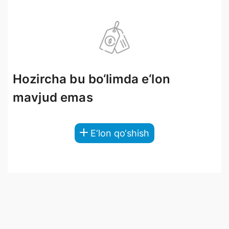
Hozircha bu bo‘limda e‘lon
mavjud emas
E‘lon qo‘shish