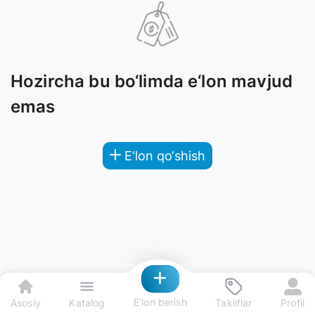
Hozircha bu bo‘limda e‘lon mavjud
emas
E‘lon qo‘shish
E‘lon berish
Asosiy
Katalog
Takliflar
Profil