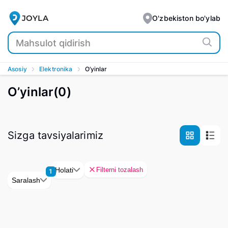
JOYLA
O'zbekiston bo'ylab
Asosiy
Elektronika
O’yinlar
O’yinlar
(
0
)
Sizga tavsiyalarimiz
Filterni tozalash
Holati
1
Saralash