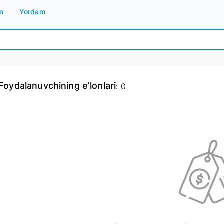
n
Yordam
Foydalanuvchining e’lonlari
:
0