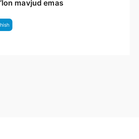
e‘lon mavjud emas
shish