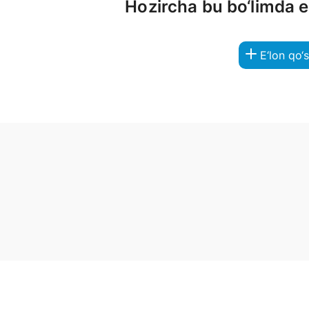
Hozircha bu bo‘limda 
E‘lon qo‘