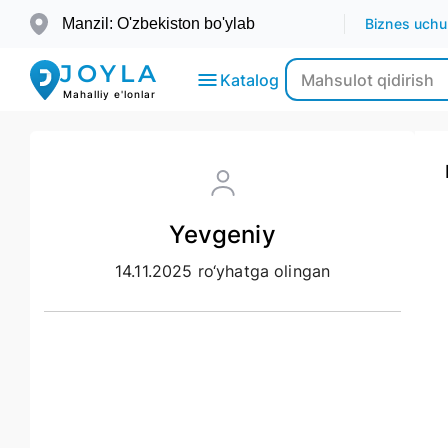
Manzil: O'zbekiston bo'ylab
Biznes uchu
JOYLA
Katalog
Mahalliy e'lonlar
Elektronika
Yevgeniy
Transport
14.11.2025 ro‘yhatga olingan
Moda-
Go’zallik
Ko’chmas
mulk
Bolalar
uchun