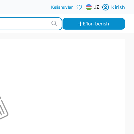
Kirish
Kelishuvlar
UZ
E‘lon berish