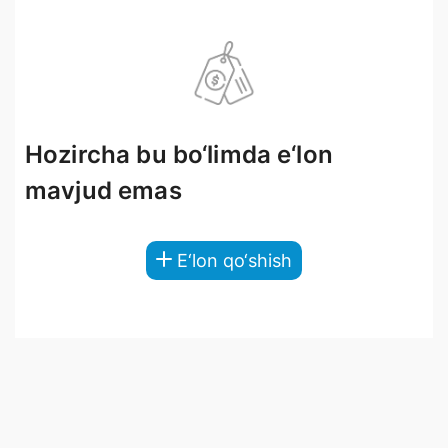
Hozircha bu bo‘limda e‘lon
mavjud emas
E‘lon qo‘shish