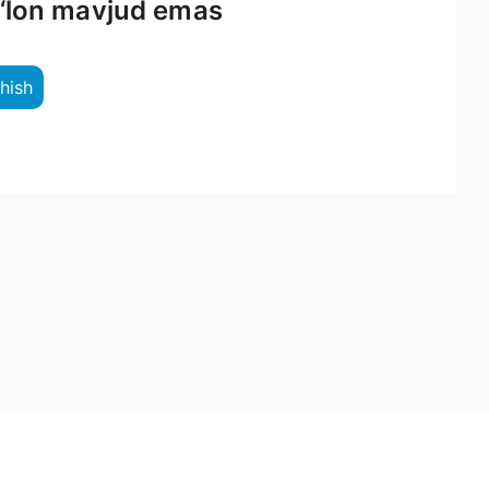
e‘lon mavjud emas
shish