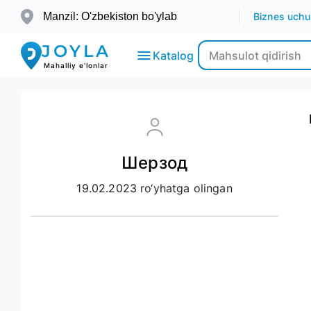
Manzil: O'zbekiston bo'ylab
Biznes uchu
JOYLA
Katalog
Mahalliy e'lonlar
Elektronika
Шерзод
Transport
19.02.2023 ro‘yhatga olingan
Moda-
Go’zallik
Ko’chmas
mulk
Bolalar
uchun