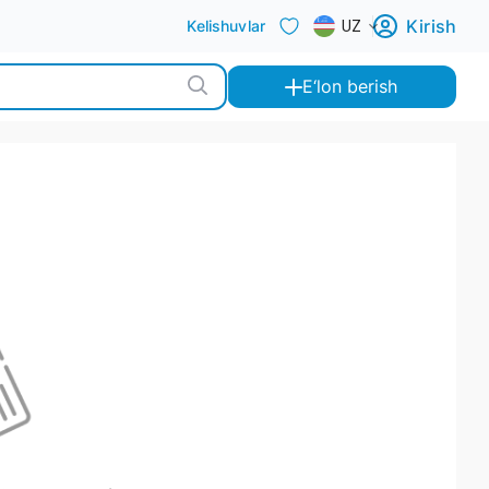
Kirish
Kelishuvlar
UZ
E‘lon berish