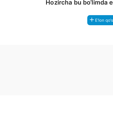
Hozircha bu bo‘limda 
E‘lon qo‘