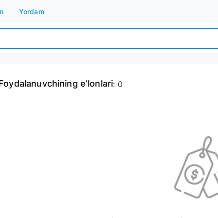
n
Yordam
Foydalanuvchining e’lonlari
:
0