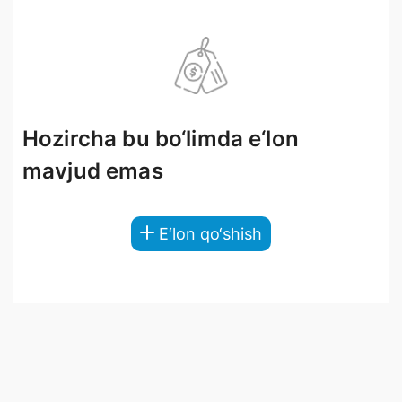
Hozircha bu bo‘limda e‘lon
mavjud emas
E‘lon qo‘shish