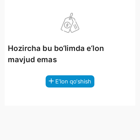
Hozircha bu bo‘limda e‘lon
mavjud emas
E‘lon qo‘shish