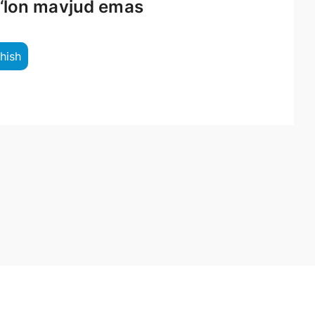
e‘lon mavjud emas
shish