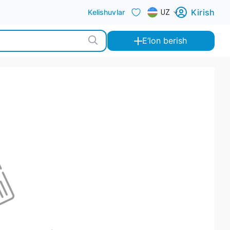
Kirish
Kelishuvlar
UZ
E‘lon berish