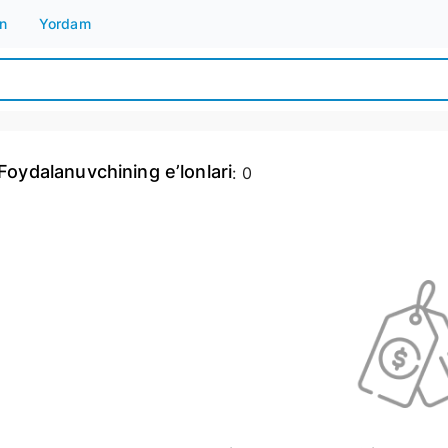
n
Yordam
Foydalanuvchining e’lonlari
:
0