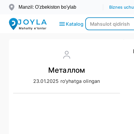
Manzil: O'zbekiston bo'ylab
Biznes uchu
JOYLA
Katalog
Mahalliy e'lonlar
Elektronika
Металлом
Transport
23.01.2025 ro‘yhatga olingan
Moda-
Go’zallik
Ko’chmas
mulk
Bolalar
uchun