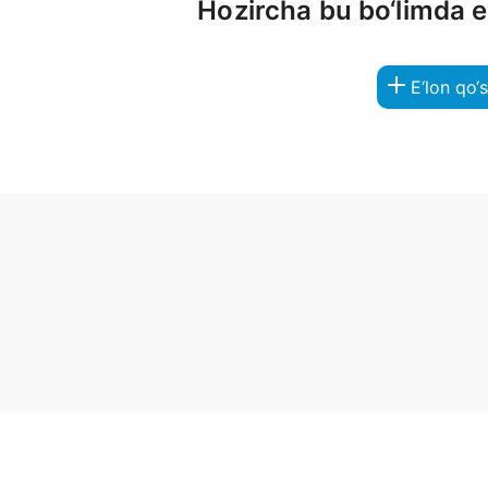
Hozircha bu bo‘limda 
E‘lon qo‘