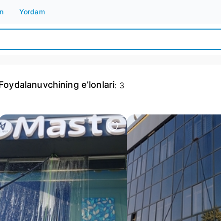
n
Yordam
Foydalanuvchining e’lonlari
:
3