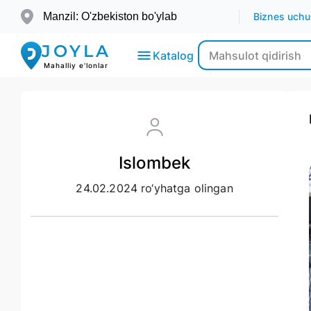
Manzil: O'zbekiston bo'ylab
Biznes uchu
JOYLA
Katalog
Mahalliy e'lonlar
Elektronika
Islombek
Transport
24.02.2024 ro‘yhatga olingan
Moda-
Go’zallik
Ko’chmas
mulk
Bolalar
uchun