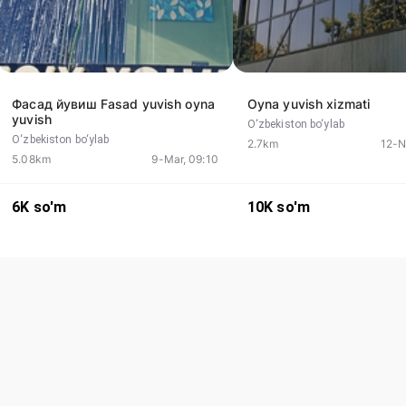
Фасад йувиш Fasad yuvish oyna
Oyna yuvish xizmati
yuvish
O‘zbekiston bo‘ylab
O‘zbekiston bo‘ylab
2.7km
12-N
5.08km
9-Mar, 09:10
6K
so'm
10K
so'm