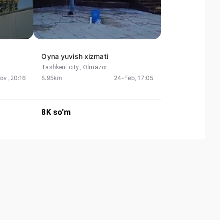
Oyna yuvish xizmati
Tashkent city
, Olmazor
ov, 20:16
8.95km
24-Feb, 17:05
8K
so'm