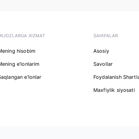
MIJOZLARGA XIZMAT
SAHIFALAR
Mening hisobim
Asosiy
Mening e‘lonlarim
Savollar
Saqlangan e‘lonlar
Foydalanish Shartla
Maxfiylik siyosati