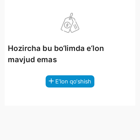
Hozircha bu bo‘limda e‘lon
mavjud emas
E‘lon qo‘shish