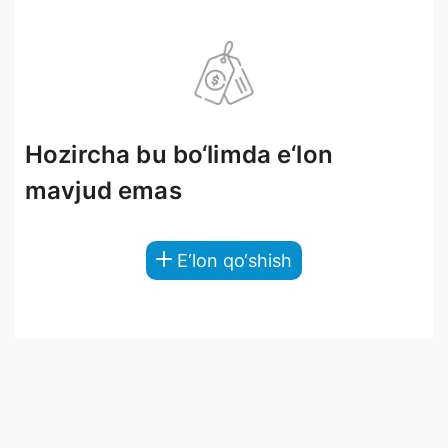
Hozircha bu bo‘limda e‘lon
mavjud emas
E‘lon qo‘shish