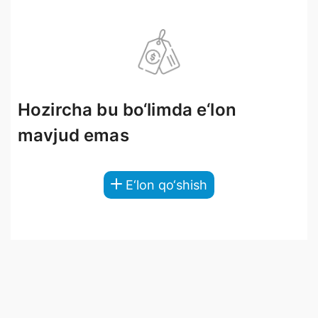
Hozircha bu bo‘limda e‘lon
mavjud emas
E‘lon qo‘shish