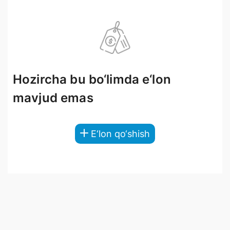
Hozircha bu bo‘limda e‘lon
mavjud emas
E‘lon qo‘shish