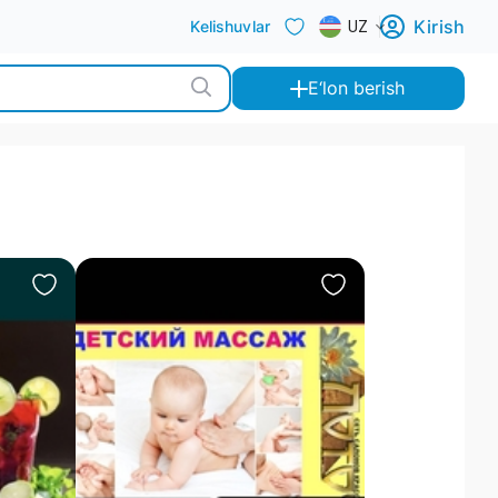
Kirish
Kelishuvlar
UZ
E‘lon berish