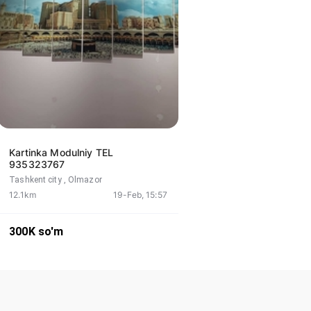
Kartinka Modulniy TEL
935323767
Tashkent city
, Olmazor
12.1km
19-Feb, 15:57
300K
so'm