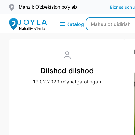
Manzil: O'zbekiston bo'ylab
Biznes uchu
JOYLA
Katalog
Mahalliy e'lonlar
Elektronika
Dilshod dilshod
Transport
19.02.2023 ro‘yhatga olingan
Moda-
Go’zallik
Ko’chmas
mulk
Bolalar
uchun