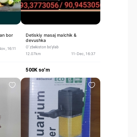
an bor
Detiskiy masaj malchik &
devushka
O‘zbekiston bo‘ylab
ov, 16:11
12.07km
11-Dec, 16:37
500K
so'm