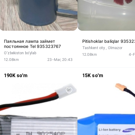
Паяльная лампа займет
Pitishoklar baliqlar 9353
постоянное Tel 935323767
Tashkent city
, Olmazor
O‘zbekiston bo‘ylab
12.08km
4-F
12.08km
23-Mar, 20:43
190K
so'm
15K
so'm