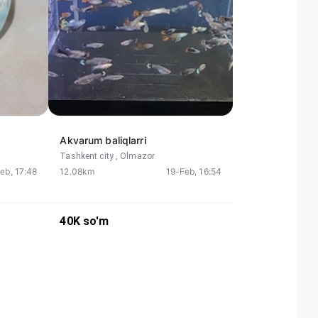
Akvarum baliqlarri
Tashkent city
, Olmazor
eb, 17:48
12.08km
19-Feb, 16:54
40K
so'm