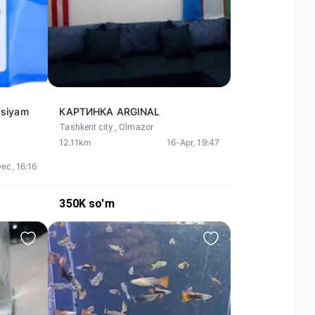
asiyam
КАРТИНКА ARGINAL
l
Tashkent city
, Olmazor
12.11km
16-Apr, 19:47
ec, 16:16
350K
so'm