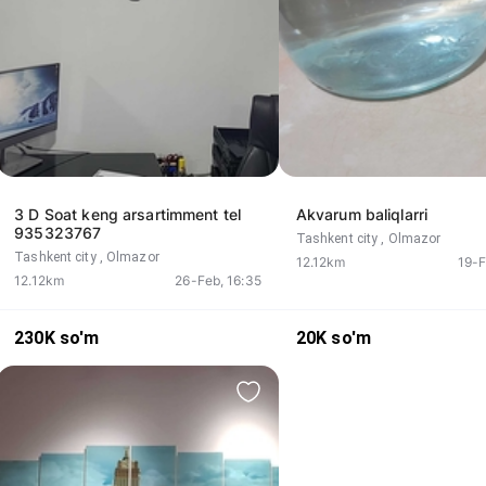
3 D Soat keng arsartimment tel
Akvarum baliqlarri
935323767
Tashkent city
, Olmazor
Tashkent city
, Olmazor
12.12km
19-F
12.12km
26-Feb, 16:35
230K
so'm
20K
so'm