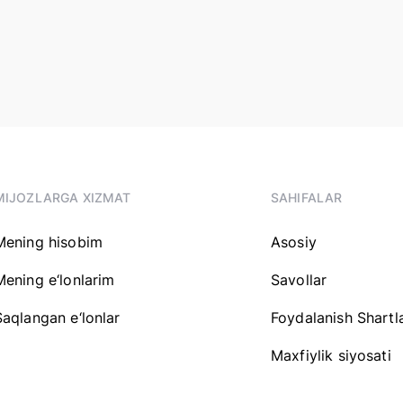
MIJOZLARGA XIZMAT
SAHIFALAR
Mening hisobim
Asosiy
Mening e‘lonlarim
Savollar
Saqlangan e‘lonlar
Foydalanish Shartla
Maxfiylik siyosati