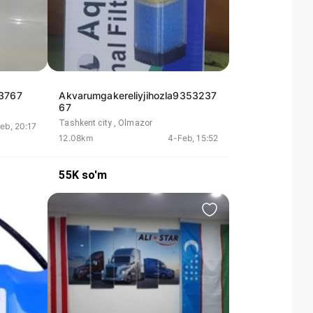
23767
Akvarumgakereliyjihozla9353237
67
Tashkent city
, Olmazor
eb, 20:17
12.08km
4-Feb, 15:52
55K
so'm