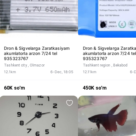
Dron & Sigvelarga Zaratkasiyam
Dron & Sigvelarga Zaratk
akumlatorla arzon 7/24 tel
akumlatorla arzon 7/24 te
935323767
935323767
Tashkent city
, Olmazor
Tashkent region
, Bekabod
12.1km
6-Dec, 18:05
12.11km
6-D
60K
so'm
450K
so'm