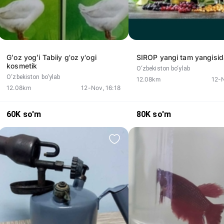
Gʻoz yogʻi Tabiiy g'oz y'ogi
SIROP yangi tam yangisid
kosmetik
O‘zbekiston bo‘ylab
O‘zbekiston bo‘ylab
12.08km
12-N
12.08km
12-Nov, 16:18
60K
so'm
80K
so'm