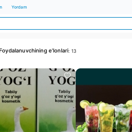
n
Yordam
Foydalanuvchining e’lonlari
:
13