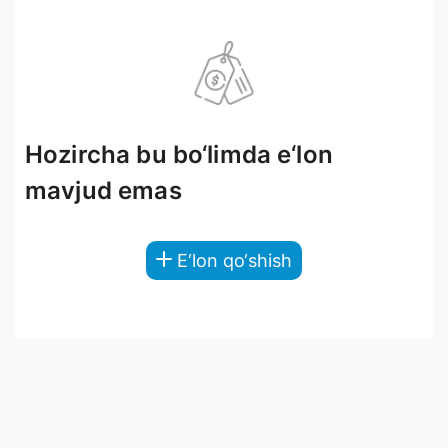
Hozircha bu bo‘limda e‘lon
mavjud emas
E‘lon qo‘shish