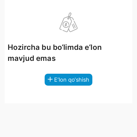
Hozircha bu bo‘limda e‘lon
mavjud emas
E‘lon qo‘shish