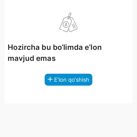
Hozircha bu bo‘limda e‘lon
mavjud emas
E‘lon qo‘shish