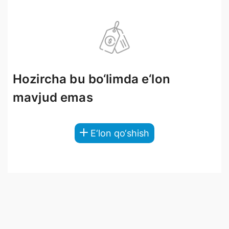
Hozircha bu bo‘limda e‘lon
mavjud emas
E‘lon qo‘shish