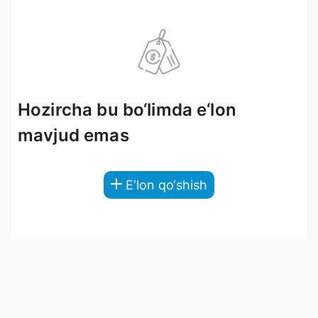
Hozircha bu bo‘limda e‘lon
mavjud emas
E‘lon qo‘shish