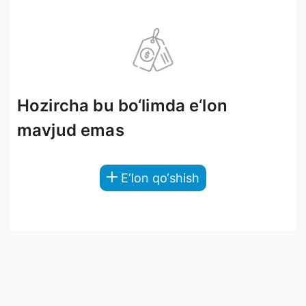
Hozircha bu bo‘limda e‘lon
mavjud emas
E‘lon qo‘shish