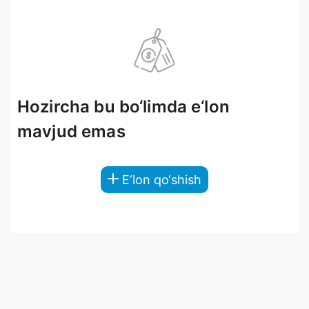
Hozircha bu bo‘limda e‘lon
mavjud emas
E‘lon qo‘shish