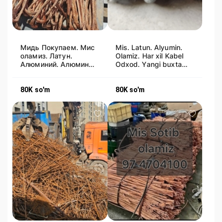
Мидь Покупаем. Мис
Mis. Latun. Alyumin.
оламиз. Латун.
Olamiz. Har xil Kabel
Алюминий. Алюмин
Odxod. Yangi buxta
оламиз. Mis Latun
kabil olamiz. Mid
Alimen olamiz
Alimen
80K
so'm
80K
so'm