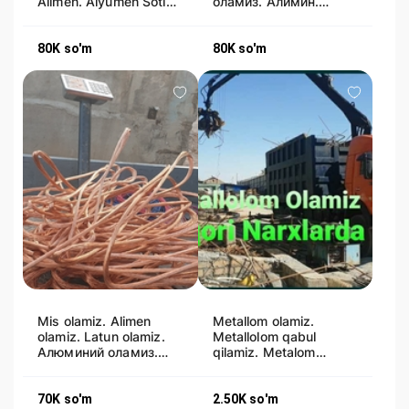
Alimen. Alyumen Sotib
оламиз. Алимин.
olamiz. Uzimiz olib
Алюминий. Alimen
ketami
olamiz
80K
so'm
80K
so'm
Mis olamiz. Alimen
Metallom olamiz.
olamiz. Latun olamiz.
Metallolom qabul
Алюминий оламиз.
qilamiz. Metalom
Мидь оламиз. Латун
olamiz. Har hil Metal
оламиз
lom. Mis Alimin
70K
so'm
2.50K
so'm