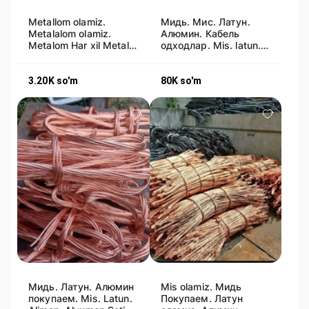
Metallom olamiz.
Мидь. Мис. Латун.
Metalalom olamiz.
Алюмин. Кабель
Metalom Har xil Metal.
одходлар. Mis. latun.
Металлолом
Alimen. Alyumen
Переработки
olamiz.
самавывоз
3.20K
so'm
80K
so'm
Мидь. Латун. Алюмин
Mis olamiz. Мидь
покупаем. Mis. Latun.
Покупаем. Латун