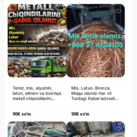
Temir, mis, alyumin,
Mis. Latun. Bronza.
latun, alimen va boshqa
Мидь olamiz Har xil
metall chiqindilarini
Turdagi Kabel adxodlar
yuqori narxda qabul qi
kusok kabil lar bulsa ol
90K
so'm
90K
so'm