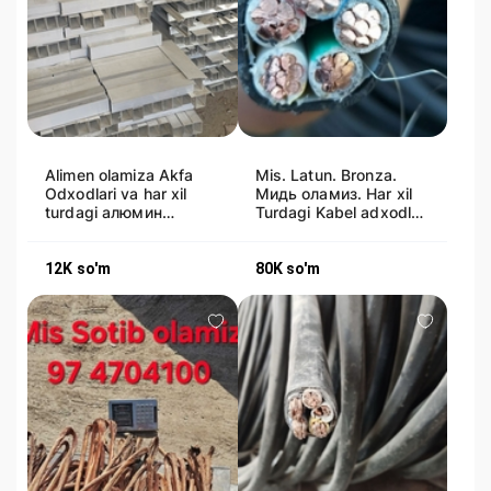
Alimen olamiza Akfa
Mis. Latun. Bronza.
Odxodlari va har xil
Мидь оламиз. Har xil
turdagi алюмин
Turdagi Kabel adxodlar
оламиз. Алюминий
wife, Montaj kabillar
Покупаем
12K
so'm
80K
so'm