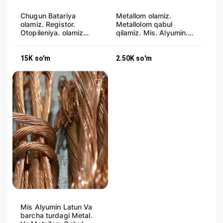
Chugun Batariya
Metallom olamiz.
olamiz. Registor.
Metallolom qabul
Otopileniya. olamiz
qilamiz. Mis. Alyumin.
uzimiz olib ketamiz
Latun. Har hil Metal
15K
so'm
2.50K
so'm
Mis Alyumin Latun Va
barcha turdagi Metal.