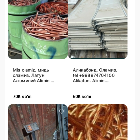
Mis olamiz. мидь
Аликабонд. Оламиз.
оламиз. Латун
tel +998974704100
Алюминий Alimin.
Alikafon. Alimin.
alyumin Olamiz
Alyumin Olamiz
70K
so'm
60K
so'm