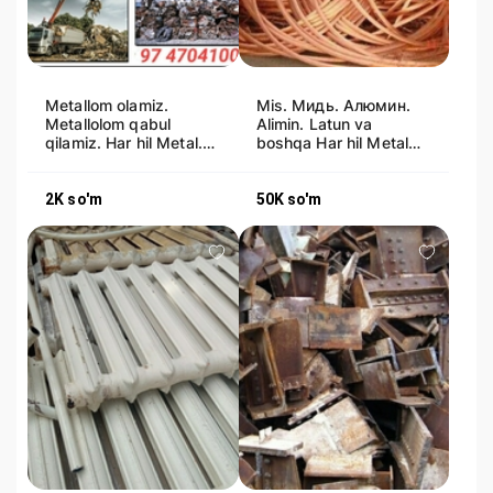
Metallom olamiz.
Mis. Мидь. Алюмин.
Metallolom qabul
Alimin. Latun va
qilamiz. Har hil Metal.
boshqa Har hil Metal
Mis. Alyumin. Latun.
Qabul qilamiz. uzimiz
Chugun
olib ketami
2K
so'm
50K
so'm