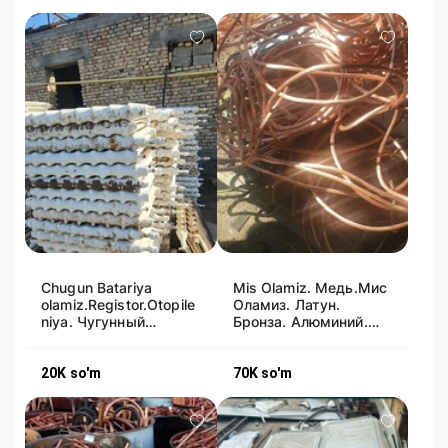
Chugun Batariya
Mis Olamiz. Медь.Мис
olamiz.Registor.Otopile
Оламиз. Латун.
niya. Чугунный
Бронза. Алюминий.
Батарея оламиз
Latun. Bronza. Alimin.
Alimen.
20K
so'm
70K
so'm