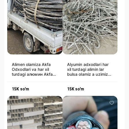
Alimen olamiza Akfa
Alyumin adxodlari har
Odxodlari va har xil
xil turdagi alimin lar
turdagi алюмин Akfa
bulsa olamiz a uzimiz
Alimin odxod Kabil
olib ketamiza Akfa
alumen o
Alum
15K
so'm
15K
so'm