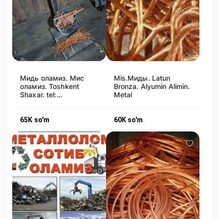
Мидь оламиз. Мис
Mis.Миды. Latun
оламиз. Toshkent
Bronza. Alyumin Alimin.
Shaxar. tel:
Metal
974704100. Mis.
Latun. Alimen. Alikafon
65K
so'm
60K
so'm