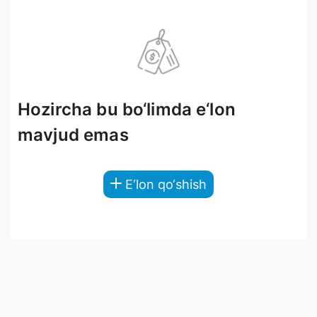
Hozircha bu bo‘limda e‘lon
mavjud emas
E‘lon qo‘shish