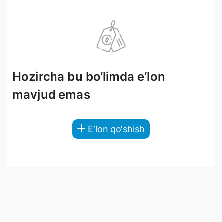
Hozircha bu bo‘limda e‘lon
mavjud emas
E‘lon qo‘shish