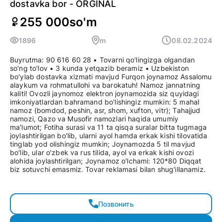
dostavka bor - ORGINAL
255 000
so'm
1896
m
08.02.2024
Buyrutma: 90 616 60 28 • Tovarni qo'lingizga olgandan
so'ng to'lov • 3 kunda yetqazib beramiz • Uzbekiston
bo'ylab dostavka xizmati mavjud Furqon joynamoz Assalomu
alaykum va rohmatullohi va barokatuh! Namoz jannatning
kaliti! Ovozli jaynomoz elektron joynamozida siz quyidagi
imkoniyatlardan bahramand bo'lishingiz mumkin: 5 mahal
namoz (bomdod, peshin, asr, shom, xufton, vitr); Tahajjud
namozi, Qazo va Musofir namozlari haqida umumiy
ma'lumot; Fotiha surasi va 11 ta qisqa suralar bitta tugmaga
joylashtirilgan bo'lib, ularni ayol hamda erkak kishi tilovatida
tinglab yod olishingiz mumkin; Joynamozda 5 til mavjud
bo'lib, ular o'zbek va rus tilida, ayol va erkak kishi ovozi
alohida joylashtirilgan; Joynamoz o'lchami: 120*80 Diqqat
biz sotuvchi emasmiz. Tovar reklamasi bilan shug'illanamiz.
Позвонить