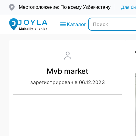
Местоположение: По всему Узбекистану
Для би
JOYLA
Каталог
Mahalliy e'lonlar
Электроника
Mvb market
Транспорт
зарегистрирован в 06.12.2023
Мода и
Красота
Недвижимость
Для детей