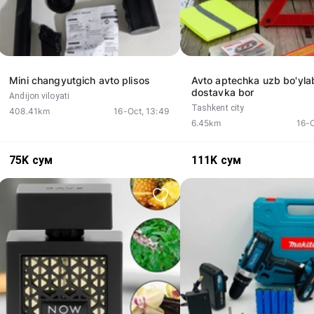
Mini changyutgich avto plisos
Avto aptechka uzb bo'yla
dostavka bor
Andijon viloyati
Tashkent city
408.41km
16-Oct, 13:49
6.45km
16-O
75K
сум
111K
сум