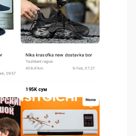
r
Nika krasofka new dostavka bor
Tashkent region
408.41km
9-Feb, 07:27
eb, 09:57
195K
сум