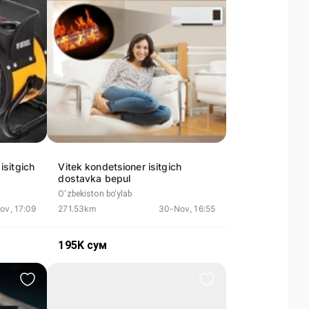
isitgich
Vitek kondetsioner isitgich
dostavka bepul
O‘zbekiston bo‘ylab
ov, 17:09
271.53km
30-Nov, 16:55
195K
сум