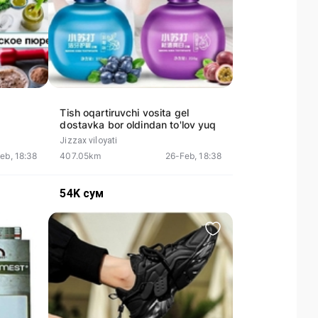
Tish oqartiruvchi vosita gel
dostavka bor oldindan to'lov yuq
Jizzax viloyati
eb, 18:38
407.05km
26-Feb, 18:38
54K
сум