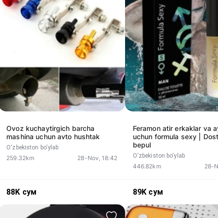
Ovoz kuchaytirgich barcha
Feramon atir erkaklar va a
mashina uchun avto hushtak
uchun formula sexy | Dos
bepul
O‘zbekiston bo‘ylab
O‘zbekiston bo‘ylab
259.32km
28-Nov, 18:42
446.82km
28-N
88K
сум
89K
сум