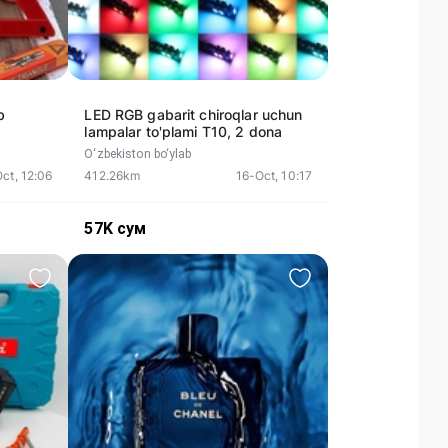
b
LED RGB gabarit chiroqlar uchun
lampalar to'plami Т10, 2 dona
O‘zbekiston bo‘ylab
ct, 12:06
412.26km
16-Oct, 10:17
57K
сум