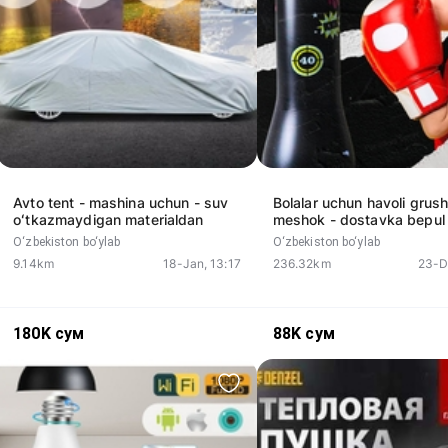
Avto tent - mashina uchun - suv
Bolalar uchun havoli grus
oʻtkazmaydigan materialdan
meshok - dostavka bepul
O‘zbekiston bo‘ylab
O‘zbekiston bo‘ylab
9.14km
18-Jan, 13:17
236.32km
23-D
180K
сум
88K
сум