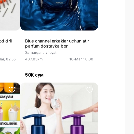
d dril
Blue channel erkaklar uchun atir
parfum dostavka bor
Samarqand viloyati
ar, 02:55
407.05km
16-Mar, 10:00
50K
сум