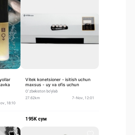
yollar
Vitek konetsioner - isitish uchun
tavka
maxsus - uy va ofis uchun
O‘zbekiston bo‘ylab
27.62km
7-Nov, 12:01
ov, 18:10
195K
сум