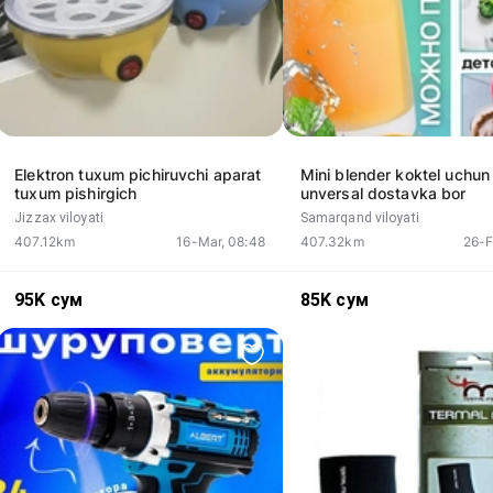
Elektron tuxum pichiruvchi aparat
Mini blender koktel uchun
tuxum pishirgich
unversal dostavka bor
Jizzax viloyati
Samarqand viloyati
407.12km
16-Mar, 08:48
407.32km
26-F
95K
сум
85K
сум