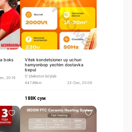
ha boks
Vitek kondetsioner uy uchun
hamyonbop yechim dostavka
bepul
O‘zbekiston bo‘ylab
ec, 20:16
447.86km
23-Dec, 20:09
188K
сум