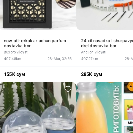
now atir erkaklar uchun parfum
24 xil nasadkali shurpavyo
dostavka bor
drel dostavka bor
Buxoro viloyati
Andijon viloyati
407.48km
28-Mar, 02:56
407.27km
28-M
155K
сум
285K
сум