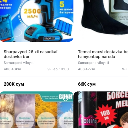
Shurpavyod 26 xil nasadkali
Termal maxsi dostavka bo
dostavka bor
hamyonbop narxda
Samarqand viloyati
Samarqand viloyati
408.43km
9-Feb, 10:00
408.42km
9-F
280K
сум
66K
сум