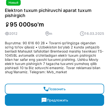
Новый
Elektron tuxum pichiruvchi aparat tuxum
pishirgich
95 000
so'm
2012
m
16.03.2025
Buyrutma: 90 616 60 28 • Tovarni qo'lingizga olgandan
so'ng to'lov qilasiz • Uzbekiston bo'ylab 2 kunda yetqazib
beriladi Mahsulot tafsilotlari Brentwood maishiy texnikasi TS-
1045BL avtomatik o'chiriladigan elektr tuxum pishirgichi
bilan har safar eng yaxshi tuxumni pishiring. Ushbu Moviy
elektr tuxum pishirgich 7 tagacha tuxumni yumshoq qilib
pishiradi 10 ta Biz sotuvchi emasmiz. Tovar reklamasi bilan
shug'illanamiz. Telegram: Mvb_market
Позвонить
Предложить