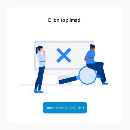
E‘lon topilmadi
Bosh sahifaga qaytish