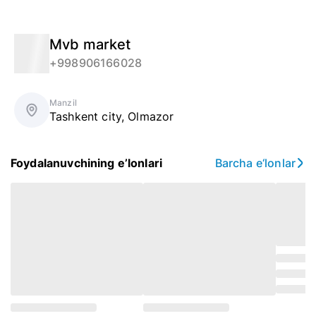
Mvb market
+998906166028
Manzil
Tashkent city
,
Olmazor
Foydalanuvchining e’lonlari
Barcha e‘lonlar