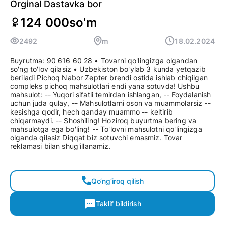
Orginal Dastavka bor
124 000
so'm
2492
m
18.02.2024
Buyrutma: 90 616 60 28 • Tovarni qo'lingizga olgandan
so'ng to'lov qilasiz • Uzbekiston bo'ylab 3 kunda yetqazib
beriladi Pichoq Nabor Zepter brendi ostida ishlab chiqilgan
compleks pichoq mahsulotlari endi yana sotuvda! Ushbu
mahsulot: -- Yuqori sifatli temirdan ishlangan, -- Foydalanish
uchun juda qulay, -- Mahsulotlarni oson va muammolarsiz --
kesishga qodir, hech qanday muammo -- keltirib
chiqarmaydi. -- Shoshiling! Hoziroq buyurtma bering va
mahsulotga ega bo'ling! -- To'lovni mahsulotni qo'lingizga
olganda qilasiz Diqqat biz sotuvchi emasmiz. Tovar
reklamasi bilan shug'illanamiz.
Qo‘ng‘iroq qilish
Taklif bildirish