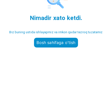
Nimadir xato ketdi.
Biz buning ustida ishlayapmiz va imkon qadar tezroq tuzatamiz
Bosh sahifaga o'tish