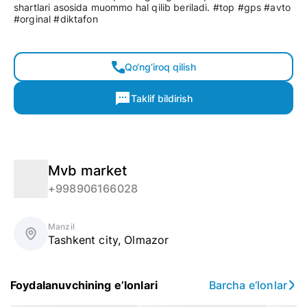
shartlari asosida muommo hal qilib beriladi. #top #gps #avto
#orginal #diktafon
Qo‘ng‘iroq qilish
Taklif bildirish
Mvb market
+998906166028
Manzil
Tashkent city
,
Olmazor
Foydalanuvchining e’lonlari
Barcha e‘lonlar