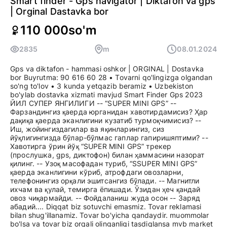
Smart finder - Gps navigator | Diktafon va gps
| Orginal Dastavka bor
110 000
so'm
2835
m
08.01.2024
Gps va diktafon - hammasi oshkor | ORGINAL | Dostavka
bor Buyrutma: 90 616 60 28 • Tovarni qo'lingizga olgandan
so'ng to'lov • 3 kunda yetqazib beramiz • Uzbekiston
bo'ylab dostavka xizmati mavjud Smart Finder Gps 2023
ЙИЛ СУПЕР ЯНГИЛИГИ -- “SUPER MINI GPS” --
Фарзандингиз қаерда юрганидан хавотирдамисиз? Ҳар
дақиқа қаерда эканлигини кузатиб турмоқчимисиз? --
Иш, жойингиздагилар ва яқинларингиз, сиз
йўқлигингизда бўлар-бўлмас гаплар гапиришяптими? --
Хавотирга ўрин йўқ “SUPER MINI GPS” трекер
(прослушка, gps, диктофон) билан ҳаммасини назорат
қилинг. -- Узоқ масофадан туриб, “SSUPER MINI GPS”
қаерда эканлигини кўриб, атрофдаги овозларни,
телефонингиз орқали эшитсангиз бўлади. -- Магнитли
ихчам ва қулай, темирга ёпишади. Ўзидан ҳеч қандай
овоз чиқармайди. -- Фойдаланиш жуда осон -- Заряд
абадий.... Diqqat biz sotuvchi emasmiz. Tovar reklamasi
bilan shug'illanamiz. Tovar bo'yicha qandaydir. muommolar
bo'lsa va tovar biz orqali olinganligi tasdiqlansa mvb market