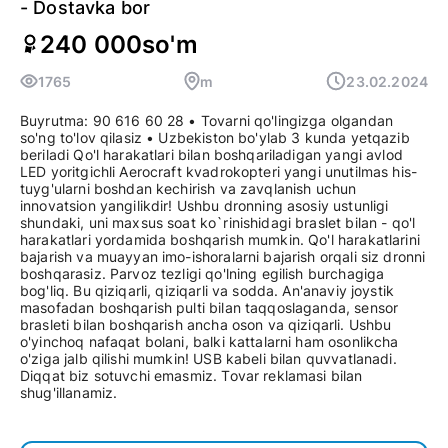
- Dostavka bor
240 000
so'm
1765
m
23.02.2024
Buyrutma: 90 616 60 28 • Tovarni qo'lingizga olgandan
so'ng to'lov qilasiz • Uzbekiston bo'ylab 3 kunda yetqazib
beriladi Qo'l harakatlari bilan boshqariladigan yangi avlod
LED yoritgichli Aerocraft kvadrokopteri yangi unutilmas his-
tuyg'ularni boshdan kechirish va zavqlanish uchun
innovatsion yangilikdir! Ushbu dronning asosiy ustunligi
shundaki, uni maxsus soat ko`rinishidagi braslet bilan - qo'l
harakatlari yordamida boshqarish mumkin. Qo'l harakatlarini
bajarish va muayyan imo-ishoralarni bajarish orqali siz dronni
boshqarasiz. Parvoz tezligi qo'lning egilish burchagiga
bog'liq. Bu qiziqarli, qiziqarli va sodda. An'anaviy joystik
masofadan boshqarish pulti bilan taqqoslaganda, sensor
brasleti bilan boshqarish ancha oson va qiziqarli. Ushbu
o'yinchoq nafaqat bolani, balki kattalarni ham osonlikcha
o'ziga jalb qilishi mumkin! USB kabeli bilan quvvatlanadi.
Diqqat biz sotuvchi emasmiz. Tovar reklamasi bilan
shug'illanamiz.