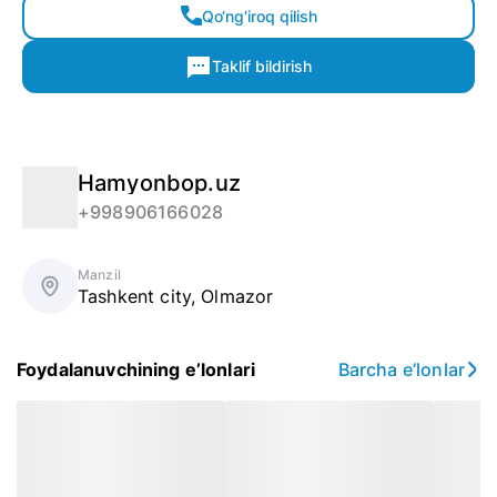
Qo‘ng‘iroq qilish
Taklif bildirish
Hamyonbop.uz
+998906166028
Manzil
Tashkent city
,
Olmazor
Foydalanuvchining e’lonlari
Barcha e‘lonlar