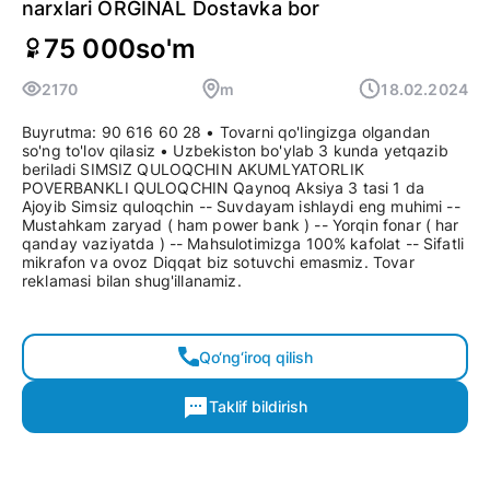
narxlari ORGINAL Dostavka bor
75 000
so'm
2170
m
18.02.2024
Buyrutma: 90 616 60 28 • Tovarni qo'lingizga olgandan
so'ng to'lov qilasiz • Uzbekiston bo'ylab 3 kunda yetqazib
beriladi SIMSIZ QULOQCHIN AKUMLYATORLIK
POVERBANKLI QULOQCHIN Qaynoq Aksiya 3 tasi 1 da
Ajoyib Simsiz quloqchin -- Suvdayam ishlaydi eng muhimi --
Mustahkam zaryad ( ham power bank ) -- Yorqin fonar ( har
qanday vaziyatda ) -- Mahsulotimizga 100% kafolat -- Sifatli
mikrafon va ovoz Diqqat biz sotuvchi emasmiz. Tovar
reklamasi bilan shug'illanamiz.
Qo‘ng‘iroq qilish
Taklif bildirish