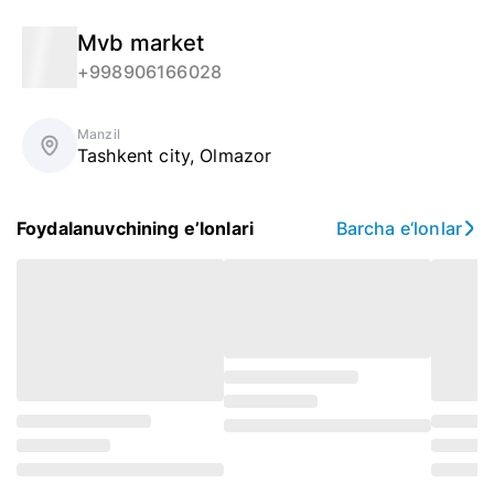
Mvb market
+998906166028
Manzil
Tashkent city
,
Olmazor
Foydalanuvchining e’lonlari
Barcha e‘lonlar