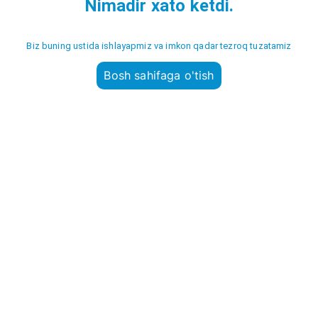
Nimadir xato ketdi.
Biz buning ustida ishlayapmiz va imkon qadar tezroq tuzatamiz
Bosh sahifaga o'tish