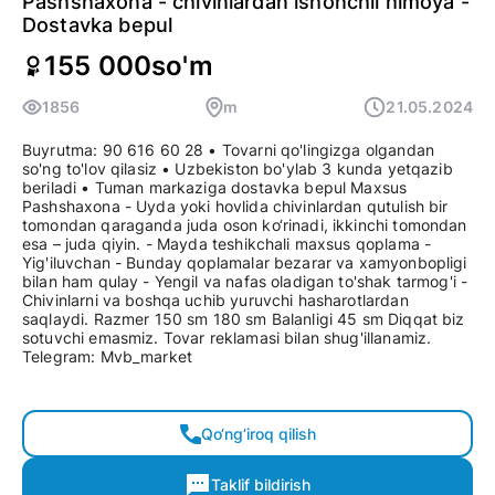
Pashshaxona - chivinlardan ishonchli himoya -
Dostavka bepul
155 000
so'm
1856
m
21.05.2024
Buyrutma: 90 616 60 28 • Tovarni qo'lingizga olgandan
so'ng to'lov qilasiz • Uzbekiston bo'ylab 3 kunda yetqazib
beriladi • Tuman markaziga dostavka bepul Maxsus
Pashshaxona - Uyda yoki hovlida chivinlardan qutulish bir
tomondan qaraganda juda oson ko‘rinadi, ikkinchi tomondan
esa – juda qiyin. - Mayda teshikchali maxsus qoplama -
Yig'iluvchan - Bunday qoplamalar bezarar va xamyonbopligi
bilan ham qulay - Yengil va nafas oladigan to'shak tarmog'i -
Chivinlarni va boshqa uchib yuruvchi hasharotlardan
saqlaydi. Razmer 150 sm 180 sm Balanligi 45 sm Diqqat biz
sotuvchi emasmiz. Tovar reklamasi bilan shug'illanamiz.
Telegram: Mvb_market
Qo‘ng‘iroq qilish
Taklif bildirish