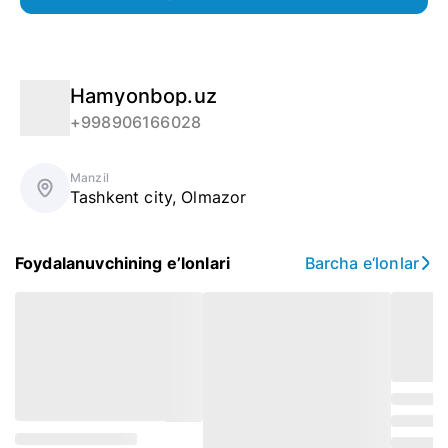
Hamyonbop.uz
+998906166028
Manzil
Tashkent city
,
Olmazor
Foydalanuvchining e’lonlari
Barcha e‘lonlar