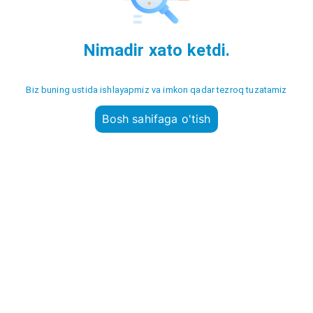
Nimadir xato ketdi.
Biz buning ustida ishlayapmiz va imkon qadar tezroq tuzatamiz
Bosh sahifaga o'tish