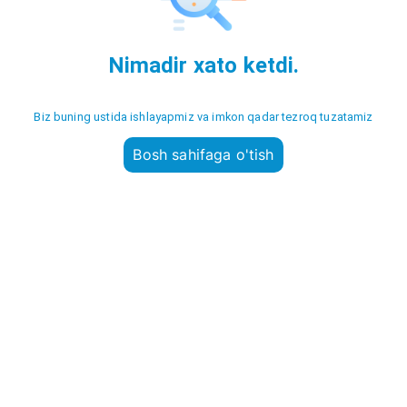
Nimadir xato ketdi.
Biz buning ustida ishlayapmiz va imkon qadar tezroq tuzatamiz
Bosh sahifaga o'tish