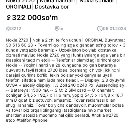
Nokia 2720 | Nokia narxlari | Nokia sotiladi |
ORGINALI| Dostavka bor
322 000
so'm
3212
m
06.01.2024
Nokia 2720 | Nokia 2 chi telifon uchun | ORGINAL Buyrutma:
90 616 60 28 • Tovarni qo'lingizga olgandan so'ng to'lov • 3
kunda yetqazib beramiz • Uzbekiston bo'ylab dostavka
xizmati mavjud Nokia 2720 yangi funksiyalarga ega yana bir
klassikani taqdim etdi! -- Telefonlar olamidagi birinchi qrol
Nokia -- Yoqimli narxi va 28 kungacha bo'lgan batareya
quvvati tufayli Nokia 2720 ideal boshlang'ich yoki ikkinchi
darajali qurilma bo'lib, lekin bolalar yoki qariyalar uyali
telefoni sifatida ham juda mos keladi. -- Displey: 2,8 dyuymli
QVGA + asosiy displey, 1.3 Zoll 240 x240 Px. Aussendisplay.
-- Batareya: 1500 mA -- SIM: 2 SIM card -- O'lchamlar:
ochilgan 54,5 x 192,7 x 11,6 mm, yopiq 54,5 x 104,8 x 18,7
mm Diqqat biz sotuvchi emasmiz. Tovar reklamasi bilan
shug'illanamiz. Tovar bo'yicha qandaydir. muommolar bo'lsa
va tovar biz orqali olinganligi tasdiqlansa mvb market
shartlari asosida muommo hal qilib beriladi. #nokia #2720
#top #telifon #phone