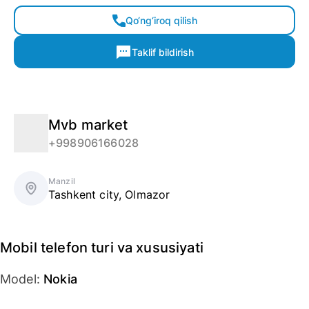
Qo‘ng‘iroq qilish
Taklif bildirish
Mvb market
+998906166028
Manzil
Tashkent city
,
Olmazor
Mobil telefon turi va xususiyati
Model
:
Nokia