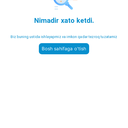
Nimadir xato ketdi.
Biz buning ustida ishlayapmiz va imkon qadar tezroq tuzatamiz
Bosh sahifaga o'tish