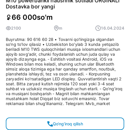
M10 powerbankli naushnik sotiladi ORGINALI
Dostavka bor yangi
66 000
so'm
2100
m
16.04.2024
Buyrutma: 90 616 60 28 • Tovarni qo'lingizga olgandan
so'ng to'lov qilasiz • Uzbekiston bo'ylab 3 kunda yetqazib
beriladi M10 TWS quloqchinlari musiqa ixlosmandlari uchun
ajoyib sovg'adir, chunki foydalanish uchun juda qulay va
ajoyib dizaynga ega. - Eshitish vositasi Android, iOS va
Windows bilan mos keladi, shuning uchun ular Bluetooth
simsiz aloqa tizimiga ega har qanday smartfon, noutbuk,
planshetda ishlaydi, tez va oson ulanadi. - Korpusning
zaryadini ko'rsatadigan LED displey. Quvvatlantirish vaqti 2
soat. Bitta zaryad kutish rejimida 120 soat yoki 3-4 soat
suhbat va uzluksiz musiqa tinglash uchun etarli. - Qo'ng'iroq
va musiqani boshqarish - Magnit bilan mahkamlangan
mustahkam holat Diqqat biz sotuvchi emasmiz. Tovar
reklamasi bilan shug'illanamiz. Telegram: Mvb_market
Qo‘ng‘iroq qilish