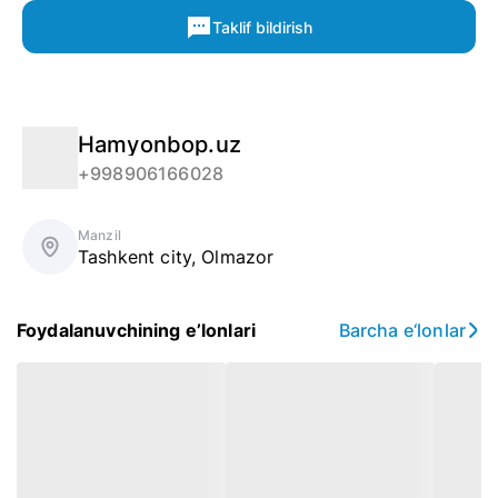
Taklif bildirish
Hamyonbop.uz
+998906166028
Manzil
Tashkent city
,
Olmazor
Foydalanuvchining e’lonlari
Barcha e‘lonlar