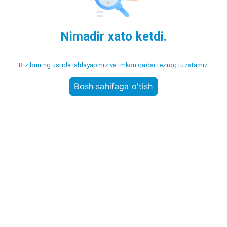
Nimadir xato ketdi.
Biz buning ustida ishlayapmiz va imkon qadar tezroq tuzatamiz
Bosh sahifaga o'tish