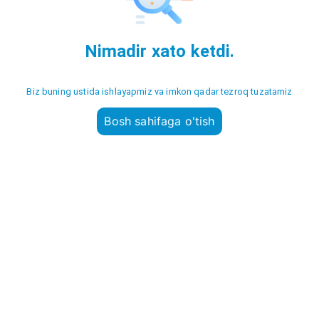
Nimadir xato ketdi.
Biz buning ustida ishlayapmiz va imkon qadar tezroq tuzatamiz
Bosh sahifaga o'tish