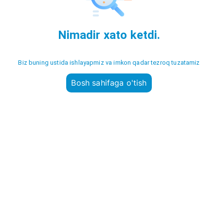
Nimadir xato ketdi.
Biz buning ustida ishlayapmiz va imkon qadar tezroq tuzatamiz
Bosh sahifaga o'tish