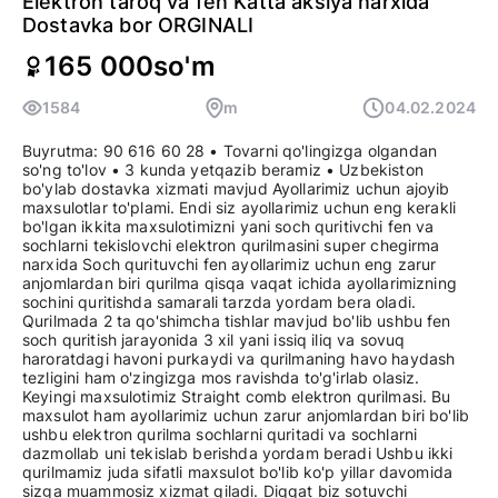
Elektron taroq va fen Katta aksiya narxida
Dostavka bor ORGINALI
165 000
so'm
1584
m
04.02.2024
Buyrutma: 90 616 60 28 • Tovarni qo'lingizga olgandan
so'ng to'lov • 3 kunda yetqazib beramiz • Uzbekiston
bo'ylab dostavka xizmati mavjud Ayollarimiz uchun ajoyib
maxsulotlar to'plami. Endi siz ayollarimiz uchun eng kerakli
bo'lgan ikkita maxsulotimizni yani soch quritivchi fen va
sochlarni tekislovchi elektron qurilmasini super chegirma
narxida Soch qurituvchi fen ayollarimiz uchun eng zarur
anjomlardan biri qurilma qisqa vaqat ichida ayollarimizning
sochini quritishda samarali tarzda yordam bera oladi.
Qurilmada 2 ta qo'shimcha tishlar mavjud bo'lib ushbu fen
soch quritish jarayonida 3 xil yani issiq iliq va sovuq
haroratdagi havoni purkaydi va qurilmaning havo haydash
tezligini ham o'zingizga mos ravishda to'g'irlab olasiz.
Keyingi maxsulotimiz Straight comb elektron qurilmasi. Bu
maxsulot ham ayollarimiz uchun zarur anjomlardan biri bo'lib
ushbu elektron qurilma sochlarni quritadi va sochlarni
dazmollab uni tekislab berishda yordam beradi Ushbu ikki
qurilmamiz juda sifatli maxsulot bo'lib ko'p yillar davomida
sizga muammosiz xizmat qiladi. Diqqat biz sotuvchi