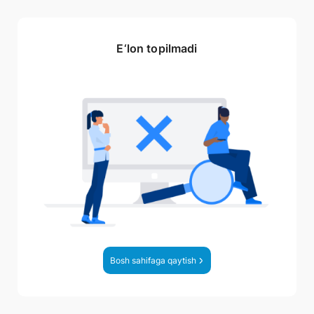
E‘lon topilmadi
Bosh sahifaga qaytish