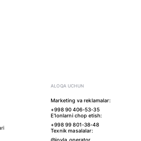
ALOQA UCHUN
Marketing va reklamalar:
+998 90 406-53-35
E‘lonlarni chop etish:
+998 99 801-38-48
ri
Texnik masalalar:
@joyla_operator