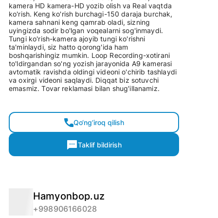
kamera HD kamera-HD yozib olish va Real vaqtda
ko'rish. Keng ko'rish burchagi-150 daraja burchak,
kamera sahnani keng qamrab oladi, sizning
uyingizda sodir bo'lgan voqealarni sog'inmaydi.
Tungi ko'rish-kamera ajoyib tungi ko'rishni
ta'minlaydi, siz hatto qorong'ida ham
boshqarishingiz mumkin. Loop Recording-xotirani
to'ldirgandan so'ng yozish jarayonida A9 kamerasi
avtomatik ravishda oldingi videoni o'chirib tashlaydi
va oxirgi videoni saqlaydi. Diqqat biz sotuvchi
emasmiz. Tovar reklamasi bilan shug'illanamiz.
Qo‘ng‘iroq qilish
Taklif bildirish
Hamyonbop.uz
+998906166028