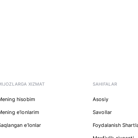
MIJOZLARGA XIZMAT
SAHIFALAR
Mening hisobim
Asosiy
Mening e‘lonlarim
Savollar
Saqlangan e‘lonlar
Foydalanish Shartla
Maxfiylik siyosati