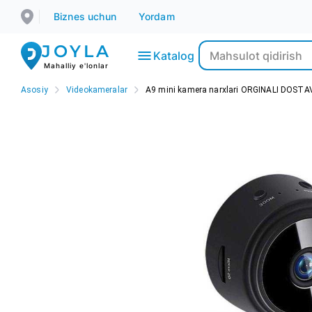
Biznes uchun
Yordam
JOYLA
Katalog
Mahalliy e'lonlar
Asosiy
Videokameralar
A9 mini kamera narxlari ORGINALI DOSTAV