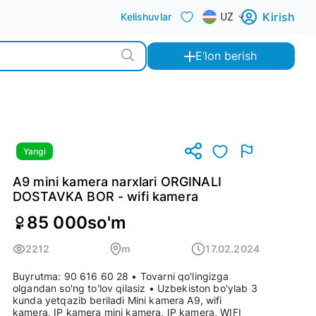
Kirish
Kelishuvlar
UZ
E‘lon berish
Yangi
A9 mini kamera narxlari ORGINALI
DOSTAVKA BOR - wifi kamera
85 000
so'm
2212
m
17.02.2024
Buyrutma: 90 616 60 28 • Tovarni qo'lingizga
olgandan so'ng to'lov qilasiz • Uzbekiston bo'ylab 3
kunda yetqazib beriladi Mini kamera A9, wifi
kamera, IP kamera mini kamera, IP kamera, WIFI