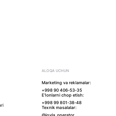
ALOQA UCHUN
Marketing va reklamalar:
+998 90 406-53-35
E‘lonlarni chop etish:
+998 99 801-38-48
ri
Texnik masalalar:
@joyla_operator