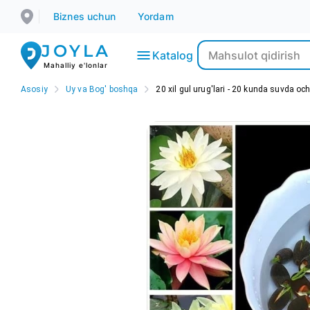
Biznes uchun
Yordam
JOYLA
Katalog
Mahalliy e'lonlar
Asosiy
Uy va Bog' boshqa
20 xil gul urug'lari - 20 kunda suvda ochil