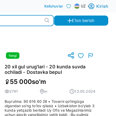
Kirish
Kelishuvlar
UZ
E‘lon berish
Yangi
20 xil gul urug'lari - 20 kunda suvda
ochiladi - Dostavka bepul
55 000
so'm
2791
m
13.05.2024
Buyrutma: 90 616 60 28 • Tovarni qo'lingizga
olgandan so'ng to'lov qilasiz • Uzbekiston bo'ylab 3
kunda yetqazib beriladi Uy Ofis va Magazinlarimiz
uchun ajoyib yangiligimiz yetib keldi. -Bu gulimiz