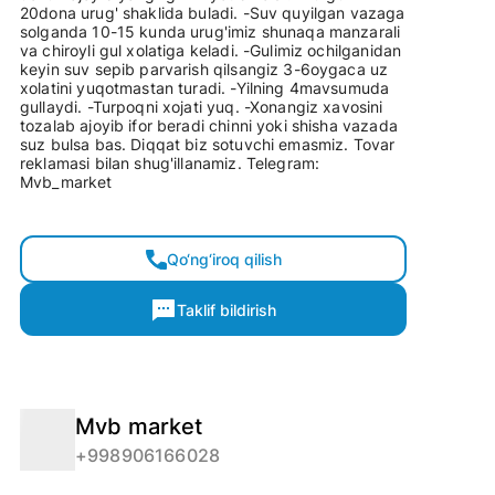
20dona urug' shaklida buladi. -Suv quyilgan vazaga
solganda 10-15 kunda urug'imiz shunaqa manzarali
va chiroyli gul xolatiga keladi. -Gulimiz ochilganidan
keyin suv sepib parvarish qilsangiz 3-6oygaca uz
xolatini yuqotmastan turadi. -Yilning 4mavsumuda
gullaydi. -Turpoqni xojati yuq. -Xonangiz xavosini
tozalab ajoyib ifor beradi chinni yoki shisha vazada
suz bulsa bas. Diqqat biz sotuvchi emasmiz. Tovar
reklamasi bilan shug'illanamiz. Telegram:
Mvb_market
Qo‘ng‘iroq qilish
Taklif bildirish
Mvb market
+998906166028