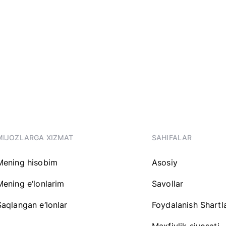
MIJOZLARGA XIZMAT
SAHIFALAR
Mening hisobim
Asosiy
Mening e‘lonlarim
Savollar
Saqlangan e‘lonlar
Foydalanish Shartla
Maxfiylik siyosati